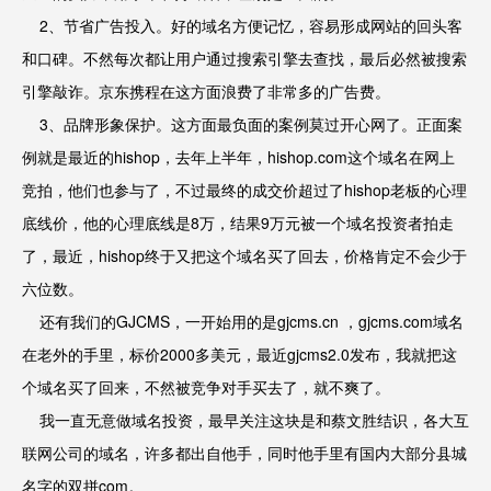
2、节省广告投入。好的域名方便记忆，容易形成网站的回头客
和口碑。不然每次都让用户通过搜索引擎去查找，最后必然被搜索
引擎敲诈。京东携程在这方面浪费了非常多的广告费。
3、品牌形象保护。这方面最负面的案例莫过开心网了。正面案
例就是最近的hishop，去年上半年，hishop.com这个域名在网上
竞拍，他们也参与了，不过最终的成交价超过了hishop老板的心理
底线价，他的心理底线是8万，结果9万元被一个域名投资者拍走
了，最近，hishop终于又把这个域名买了回去，价格肯定不会少于
六位数。
还有我们的GJCMS，一开始用的是gjcms.cn ，gjcms.com域名
在老外的手里，标价2000多美元，最近gjcms2.0发布，我就把这
个域名买了回来，不然被竞争对手买去了，就不爽了。
我一直无意做域名投资，最早关注这块是和蔡文胜结识，各大互
联网公司的域名，许多都出自他手，同时他手里有国内大部分县城
名字的双拼com。